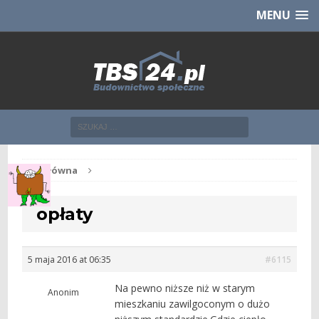
Chcesz NOWE mieszkanie z TBS?
CHCĘ [klik]
MENU
Str. główna
opłaty
5 maja 2016 at 06:35
#6115
Na pewno niższe niż w starym
Anonim
mieszkaniu zawilgoconym o dużo