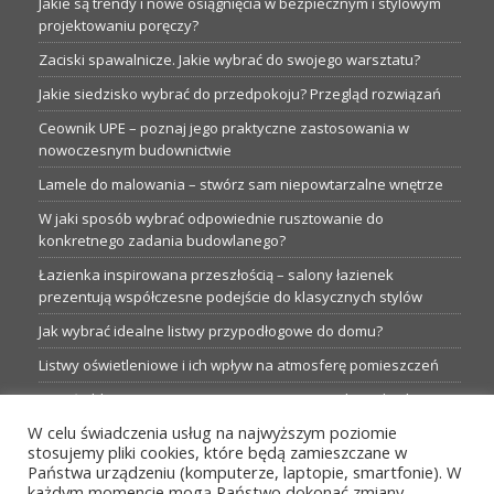
Jakie są trendy i nowe osiągnięcia w bezpiecznym i stylowym
projektowaniu poręczy?
Zaciski spawalnicze. Jakie wybrać do swojego warsztatu?
Jakie siedzisko wybrać do przedpokoju? Przegląd rozwiązań
Ceownik UPE – poznaj jego praktyczne zastosowania w
nowoczesnym budownictwie
Lamele do malowania – stwórz sam niepowtarzalne wnętrze
W jaki sposób wybrać odpowiednie rusztowanie do
konkretnego zadania budowlanego?
Łazienka inspirowana przeszłością – salony łazienek
prezentują współczesne podejście do klasycznych stylów
Jak wybrać idealne listwy przypodłogowe do domu?
Listwy oświetleniowe i ich wpływ na atmosferę pomieszczeń
Garaże blaszane: Nieocenione magazyny podczas budowy
W celu świadczenia usług na najwyższym poziomie
Profesjonalne hurtownie dla każdego budowlańca i instalatora
stosujemy pliki cookies, które będą zamieszczane w
Proste metamorfozy aranżacji w łazience: 5 praktycznych
Państwa urządzeniu (komputerze, laptopie, smartfonie). W
pomysłów
każdym momencie mogą Państwo dokonać zmiany