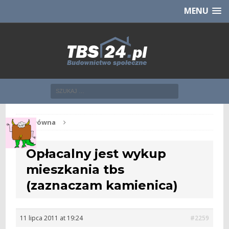
Chcesz NOWE mieszkanie z TBS?
CHCĘ [klik]
MENU
Str. główna
Opłacalny jest wykup
mieszkania tbs
(zaznaczam kamienica)
11 lipca 2011 at 19:24
#2259