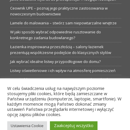
Ceownik UPE – poznaj jego praktyczne zastosowania w
nowoczesnym budownictwie
Lamele do malowania – stwórz sam niepowtarzalne wnętrze
W jaki sposób wybrać odpowiednie rusztowanie do
konkretnego zadania budowlanego?
Łazienka inspirowana przeszłością – salony łazienek
prezentują współczesne podejście do klasycznych stylów
Jak wybrać idealne listwy przypodłogowe do domu?
Listwy oświetleniowe i ich wpływ na atmosferę pomieszczeń
Garaże blaszane: Nieocenione magazyny podczas budowy
W celu świadczenia usług na najwyższym poziomie
Profesjonalne hurtownie dla każdego budowlańca i instalatora
stosujemy pliki cookies, które będą zamieszczane w
Proste metamorfozy aranżacji w łazience: 5 praktycznych
Państwa urządzeniu (komputerze, laptopie, smartfonie). W
pomysłów
każdym momencie mogą Państwo dokonać zmiany
ustawień Państwa przeglądarki internetowej i wyłączyć
opcję zapisu plików cookies.
MENU
Zaakceptuj wszystko
Ustawienia Cookie