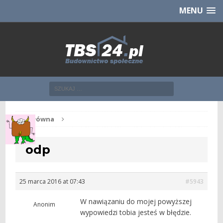
Chcesz NOWE mieszkanie z TBS?
CHCĘ [klik]
MENU
Str. główna
odp
25 marca 2016 at 07:43
#5943
W nawiązaniu do mojej powyższej
Anonim
wypowiedzi tobia jesteś w błędzie.