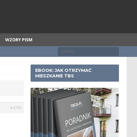
WZORY PISM
EBOOK: JAK OTRZYMAĆ
MIESZKANIE TBS
#4798