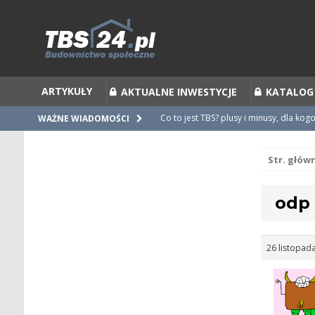
ARTYKUŁY
AKTUALNE INWESTYCJE
KATALOG
Co to jest TBS? plusy i minusy, dla kog
WAŻNE WIADOMOŚCI
Co to jest Partycypacja TBS i cesja par
Str. głów
Zalecenia do umów i statutów TBS
Nieprawidłowości w umowach
odp
Ubiegamy się o mieszkanie z TBS [po
26 listopad