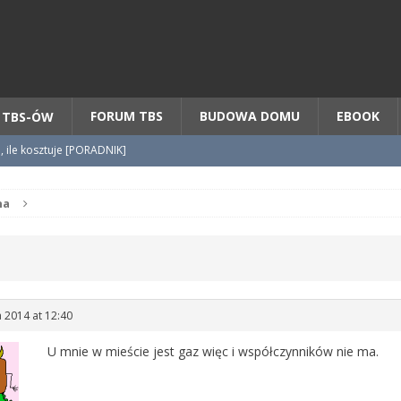
Chcesz NOWE mieszkanie z TBS?
CHCĘ [klik]
FORUM TBS
BUDOWA DOMU
EBOOK
 TBS-ÓW
o, ile kosztuje [PORADNIK]
tycypacji TBS + WZÓR cesji
na
radnik] KROK po KROKU
a 2014 at 12:40
U mnie w mieście jest gaz więc i współczynników nie ma.