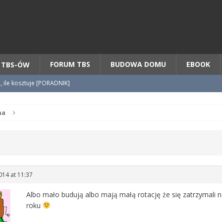
Chcesz NOWE mieszkanie z TBS?
CHCĘ [klik]
FORUM TBS
BUDOWA DOMU
EBOOK
 TBS-ÓW
o, ile kosztuje [PORADNIK]
tycypacji TBS + WZÓR cesji
na
radnik] KROK po KROKU
014 at 11:37
Albo mało budują albo mają małą rotację że się zatrzymali 
roku