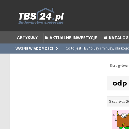
ARTYKUŁY
AKTUALNE INWESTYCJE
KATALOG
Co to jest TBS? plusy i minusy, dla kog
WAŻNE WIADOMOŚCI
Co to jest Partycypacja TBS i cesja par
Str. głów
Zalecenia do umów i statutów TBS
Nieprawidłowości w umowach
odp
Ubiegamy się o mieszkanie z TBS [po
5 czerwca 2