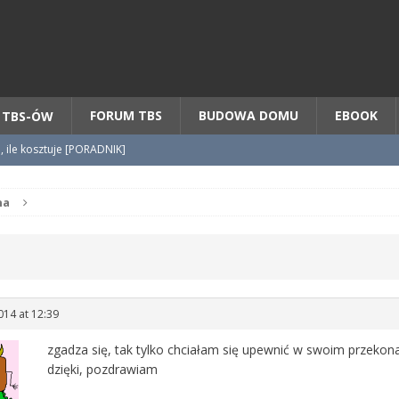
Chcesz NOWE mieszkanie z TBS?
CHCĘ [klik]
FORUM TBS
BUDOWA DOMU
EBOOK
 TBS-ÓW
o, ile kosztuje [PORADNIK]
tycypacji TBS + WZÓR cesji
na
radnik] KROK po KROKU
014 at 12:39
zgadza się, tak tylko chciałam się upewnić w swoim przekon
dzięki, pozdrawiam