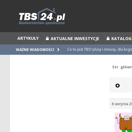
ARTYKUŁY
AKTUALNE INWESTYCJE
KATALOG
Co to jest TBS? plusy i minusy, dla kog
WAŻNE WIADOMOŚCI
Co to jest Partycypacja TBS i cesja par
Str. głów
Zalecenia do umów i statutów TBS
Nieprawidłowości w umowach
o
Ubiegamy się o mieszkanie z TBS [po
8 sierpnia 2