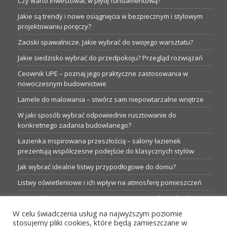
Czy warto inwestować w płytę fundamentową?
Jakie są trendy i nowe osiągnięcia w bezpiecznym i stylowym
projektowaniu poręczy?
Zaciski spawalnicze. Jakie wybrać do swojego warsztatu?
Jakie siedzisko wybrać do przedpokoju? Przegląd rozwiązań
Ceownik UPE – poznaj jego praktyczne zastosowania w
nowoczesnym budownictwie
Lamele do malowania – stwórz sam niepowtarzalne wnętrze
W jaki sposób wybrać odpowiednie rusztowanie do
konkretnego zadania budowlanego?
Łazienka inspirowana przeszłością – salony łazienek
prezentują współczesne podejście do klasycznych stylów
Jak wybrać idealne listwy przypodłogowe do domu?
Listwy oświetleniowe i ich wpływ na atmosferę pomieszczeń
Garaże blaszane: Nieocenione magazyny podczas budowy
W celu świadczenia usług na najwyższym poziomie
Profesjonalne hurtownie dla każdego budowlańca i instalatora
stosujemy pliki cookies, które będą zamieszczane w