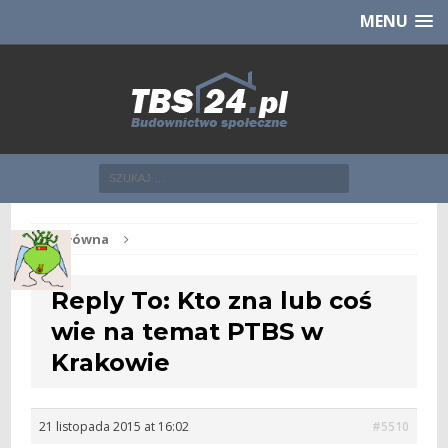
Chcesz NOWE mieszkanie z TBS?
CHCĘ [klik]
MENU
Str. główna
Reply To: Kto zna lub coś
wie na temat PTBS w
Krakowie
21 listopada 2015 at 16:02
#5510