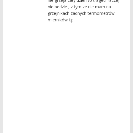
nie grzeja cały dzien to tragedi raczej
nie bedzie , z tym ze nie mam na
grzejnikach zadnych termometrów.
mierników itp