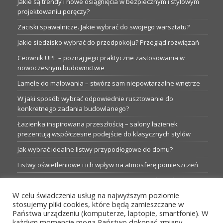
Jakie są trendy i nowe osiągnięcia w bezpiecznym i stylowym
projektowaniu poręczy?
Zaciski spawalnicze. Jakie wybrać do swojego warsztatu?
Jakie siedzisko wybrać do przedpokoju? Przegląd rozwiązań
Ceownik UPE – poznaj jego praktyczne zastosowania w
nowoczesnym budownictwie
Lamele do malowania – stwórz sam niepowtarzalne wnętrze
W jaki sposób wybrać odpowiednie rusztowanie do
konkretnego zadania budowlanego?
Łazienka inspirowana przeszłością – salony łazienek
prezentują współczesne podejście do klasycznych stylów
Jak wybrać idealne listwy przypodłogowe do domu?
Listwy oświetleniowe i ich wpływ na atmosferę pomieszczeń
Garaże blaszane: Nieocenione magazyny podczas budowy
W celu świadczenia usług na najwyższym poziomie
Profesjonalne hurtownie dla każdego budowlańca i instalatora
stosujemy pliki cookies, które będą zamieszczane w
Proste metamorfozy aranżacji w łazience: 5 praktycznych
Państwa urządzeniu (komputerze, laptopie, smartfonie). W
pomysłów
każdym momencie mogą Państwo dokonać zmiany