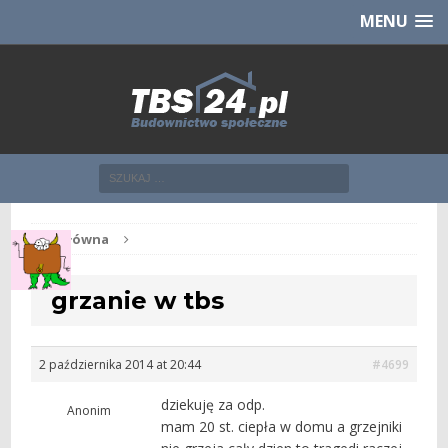
Chcesz NOWE mieszkanie z TBS?
CHCĘ [klik]
MENU
Str. główna
grzanie w tbs
2 października 2014 at 20:44
#4699
dziekuję za odp.
Anonim
mam 20 st. ciepła w domu a grzejniki