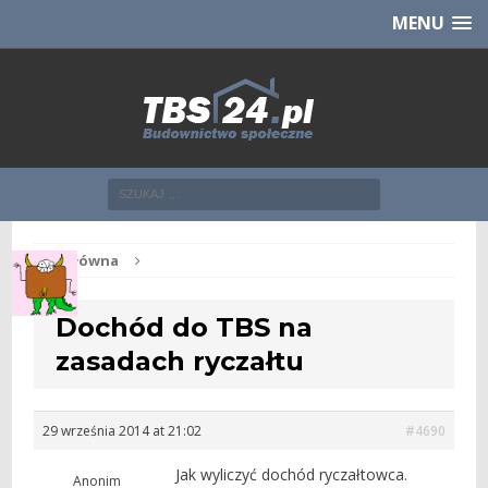
Chcesz NOWE mieszkanie z TBS?
CHCĘ [klik]
MENU
Str. główna
Dochód do TBS na
zasadach ryczałtu
29 września 2014 at 21:02
#4690
Jak wyliczyć dochód ryczałtowca.
Anonim