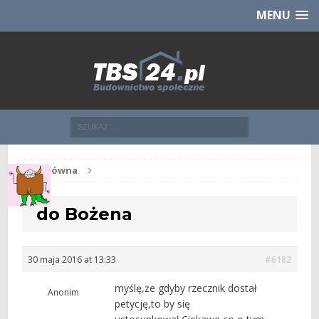
Chcesz NOWE mieszkanie z TBS?
CHCĘ [klik]
MENU
Str. główna
do Bożena
30 maja 2016 at 13:33
#6182
myślę,że gdyby rzecznik dostał
Anonim
petycję,to by się