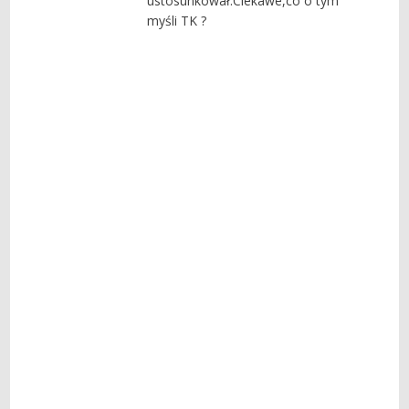
ustosunkował.Ciekawe,co o tym
myśli TK ?