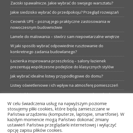
Zaciski spawalnicze. Jakie wybrać do swojego warsztatu?
Jakie siedzisko wybrać do przedpokoju? Przegląd rozwiązań
Ceownik UPE – poznaj jego praktyczne zastosowania w
nowoczesnym budownictwie
Lamele do malowania – stwórz sam niepowtarzalne wnętrze
W jaki sposób wybrać odpowiednie rusztowanie do
konkretnego zadania budowlanego?
Łazienka inspirowana przeszłością – salony łazienek
prezentują współczesne podejście do klasycznych stylów
Jak wybrać idealne listwy przypodłogowe do domu?
Listwy oświetleniowe i ich wpływ na atmosferę pomieszczeń
Garaże blaszane: Nieocenione magazyny podczas budowy
W celu świadczenia usług na najwyższym poziomie
Profesjonalne hurtownie dla każdego budowlańca i instalatora
stosujemy pliki cookies, które będą zamieszczane w
Proste metamorfozy aranżacji w łazience: 5 praktycznych
Państwa urządzeniu (komputerze, laptopie, smartfonie). W
pomysłów
każdym momencie mogą Państwo dokonać zmiany
ustawień Państwa przeglądarki internetowej i wyłączyć
opcję zapisu plików cookies.