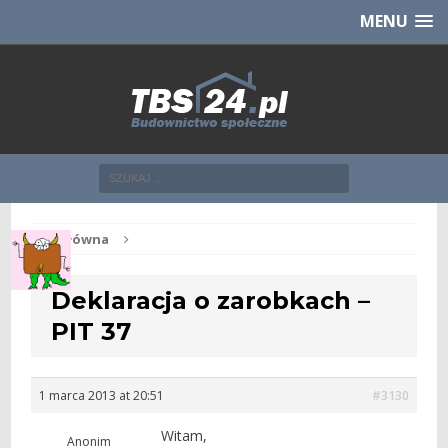
Chcesz NOWE mieszkanie z TBS?
CHCĘ [klik]
MENU
Str. główna
Deklaracja o zarobkach –
PIT 37
1 marca 2013 at 20:51
#3130
Witam,
Anonim