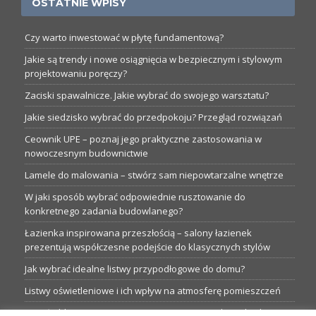
OSTATNIE WPISY
Czy warto inwestować w płytę fundamentową?
Jakie są trendy i nowe osiągnięcia w bezpiecznym i stylowym
projektowaniu poręczy?
Zaciski spawalnicze. Jakie wybrać do swojego warsztatu?
Jakie siedzisko wybrać do przedpokoju? Przegląd rozwiązań
Ceownik UPE – poznaj jego praktyczne zastosowania w
nowoczesnym budownictwie
Lamele do malowania – stwórz sam niepowtarzalne wnętrze
W jaki sposób wybrać odpowiednie rusztowanie do
konkretnego zadania budowlanego?
Łazienka inspirowana przeszłością – salony łazienek
prezentują współczesne podejście do klasycznych stylów
Jak wybrać idealne listwy przypodłogowe do domu?
Listwy oświetleniowe i ich wpływ na atmosferę pomieszczeń
Garaże blaszane: Nieocenione magazyny podczas budowy