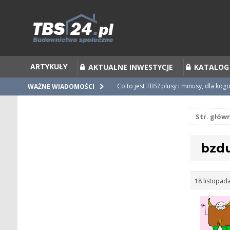
ARTYKUŁY
AKTUALNE INWESTYCJE
KATALOG
Co to jest TBS? plusy i minusy, dla kog
WAŻNE WIADOMOŚCI
Co to jest Partycypacja TBS i cesja par
Str. głów
Zalecenia do umów i statutów TBS
Nieprawidłowości w umowach
bzdur
Ubiegamy się o mieszkanie z TBS [po
18 listopad