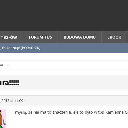
Chcesz NOWE mieszkanie z TBS?
CHCĘ [klik]
FORUM TBS
BUDOWA DOMU
EBOOK
 TBS-ÓW
o, ile kosztuje [PORADNIK]
tycypacji TBS + WZÓR cesji
na
a!!!!!
radnik] KROK po KROKU
a 2013 at 11:09
myślę, że nie ma to znaczenia, ale to było w tbs Kamienna G