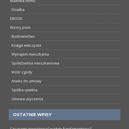
Budowa domu
Działka
EBOOK
Wzory pism
Budownictwo
Księga wieczysta
Wynajem mieszkania
Spółdzielnia mieszkaniowa
Wzór zgody
Aneks do umowy
Spółka cywilna
Umowa użyczenia
OSTATNIE WPISY
Czy warto inwestować w płytę fundamentową?