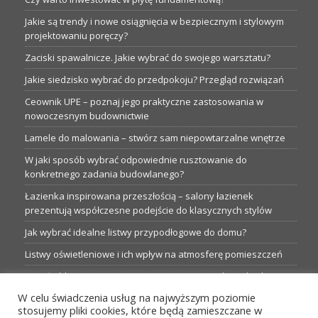
Jakie są trendy i nowe osiągnięcia w bezpiecznym i stylowym
projektowaniu poręczy?
Zaciski spawalnicze. Jakie wybrać do swojego warsztatu?
Jakie siedzisko wybrać do przedpokoju? Przegląd rozwiązań
Ceownik UPE – poznaj jego praktyczne zastosowania w
nowoczesnym budownictwie
Lamele do malowania – stwórz sam niepowtarzalne wnętrze
W jaki sposób wybrać odpowiednie rusztowanie do
konkretnego zadania budowlanego?
Łazienka inspirowana przeszłością – salony łazienek
prezentują współczesne podejście do klasycznych stylów
Jak wybrać idealne listwy przypodłogowe do domu?
Listwy oświetleniowe i ich wpływ na atmosferę pomieszczeń
Garaże blaszane: Nieocenione magazyny podczas budowy
W celu świadczenia usług na najwyższym poziomie
Profesjonalne hurtownie dla każdego budowlańca i instalatora
stosujemy pliki cookies, które będą zamieszczane w