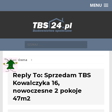
Chcesz NOWE mieszkanie z TBS?
CHCĘ [klik]
MENU
Str. główna
Reply To: Sprzedam TBS
Kowalczyka 16,
nowoczesne 2 pokoje
47m2