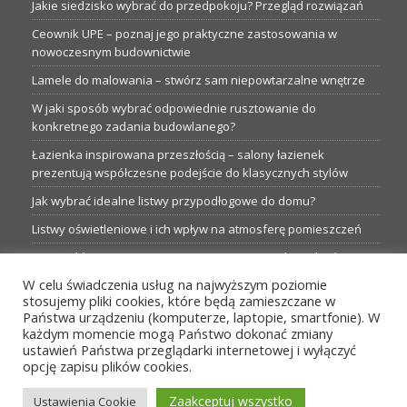
Jakie siedzisko wybrać do przedpokoju? Przegląd rozwiązań
Ceownik UPE – poznaj jego praktyczne zastosowania w
nowoczesnym budownictwie
Lamele do malowania – stwórz sam niepowtarzalne wnętrze
W jaki sposób wybrać odpowiednie rusztowanie do
konkretnego zadania budowlanego?
Łazienka inspirowana przeszłością – salony łazienek
prezentują współczesne podejście do klasycznych stylów
Jak wybrać idealne listwy przypodłogowe do domu?
Listwy oświetleniowe i ich wpływ na atmosferę pomieszczeń
Garaże blaszane: Nieocenione magazyny podczas budowy
W celu świadczenia usług na najwyższym poziomie
Profesjonalne hurtownie dla każdego budowlańca i instalatora
stosujemy pliki cookies, które będą zamieszczane w
Proste metamorfozy aranżacji w łazience: 5 praktycznych
Państwa urządzeniu (komputerze, laptopie, smartfonie). W
pomysłów
każdym momencie mogą Państwo dokonać zmiany
ustawień Państwa przeglądarki internetowej i wyłączyć
opcję zapisu plików cookies.
MENU
Zaakceptuj wszystko
Ustawienia Cookie