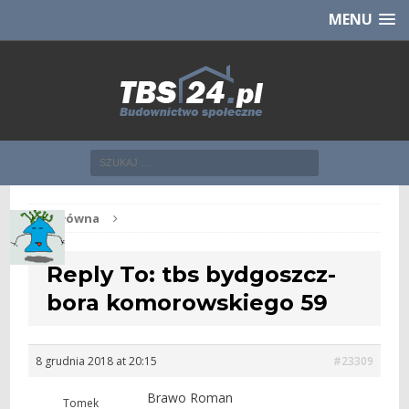
Chcesz NOWE mieszkanie z TBS?
CHCĘ [klik]
MENU
Str. główna
Reply To: tbs bydgoszcz-
bora komorowskiego 59
8 grudnia 2018 at 20:15
#23309
Brawo Roman
Tomek