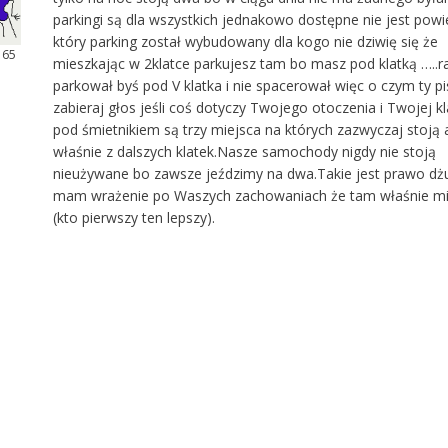
parkingi są dla wszystkich jednakowo dostępne nie jest pow
który parking został wybudowany dla kogo nie dziwię się że
 65
mieszkając w 2klatce parkujesz tam bo masz pod klatką …..ra
parkował byś pod V klatka i nie spacerował więc o czym ty p
zabieraj głos jeśli coś dotyczy Twojego otoczenia i Twojej kl
pod śmietnikiem są trzy miejsca na których zazwyczaj stoją 
właśnie z dalszych klatek.Nasze samochody nigdy nie stoją
nieużywane bo zawsze jeździmy na dwa.Takie jest prawo dżu
mam wrażenie po Waszych zachowaniach że tam właśnie m
(kto pierwszy ten lepszy).