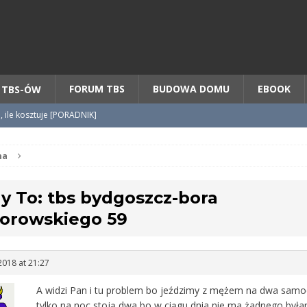
Chcesz NOWE mieszkanie z TBS?
CHCĘ [klik]
FORUM TBS
BUDOWA DOMU
EBOOK
 TBS-ÓW
o, ile kosztuje [PORADNIK]
tycypacji TBS + WZÓR cesji
na
y To: tbs bydgoszcz-bora
radnik] KROK po KROKU
orowskiego 59
2018 at 21:27
A widzi Pan i tu problem bo jeździmy z mężem na dwa samo
tylko na noc stoją dwa bo w ciągu dnia nie ma żadnego był