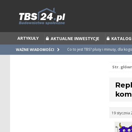
ARTYKUŁY
AKTUALNE INWESTYCJE
KATALOG
Co to jest TBS? plusy i minusy, dla kog
WAŻNE WIADOMOŚCI
Co to jest Partycypacja TBS i cesja par
Str. głów
Zalecenia do umów i statutów TBS
Nieprawidłowości w umowach
Repl
Ubiegamy się o mieszkanie z TBS [po
kom
19 stycznia 