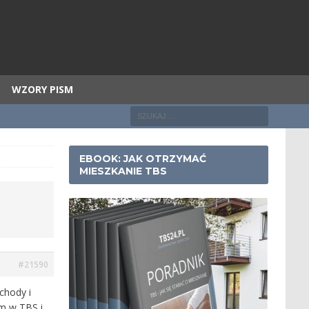
WZORY PISM
EBOOK: JAK OTRZYMAĆ
MIESZKANIE TBS
#21590
chody i
am w TBS i