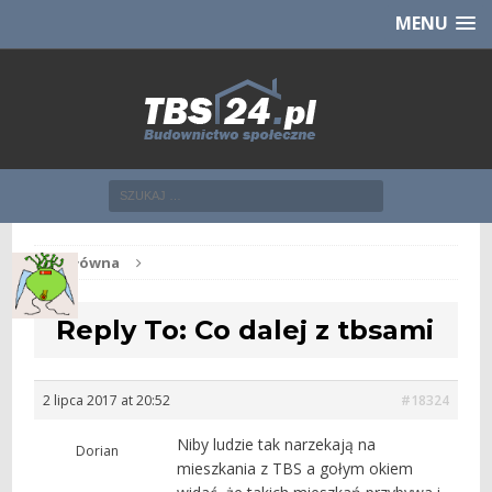
Chcesz NOWE mieszkanie z TBS?
CHCĘ [klik]
MENU
Str. główna
Reply To: Co dalej z tbsami
2 lipca 2017 at 20:52
#18324
Niby ludzie tak narzekają na
Dorian
mieszkania z TBS a gołym okiem