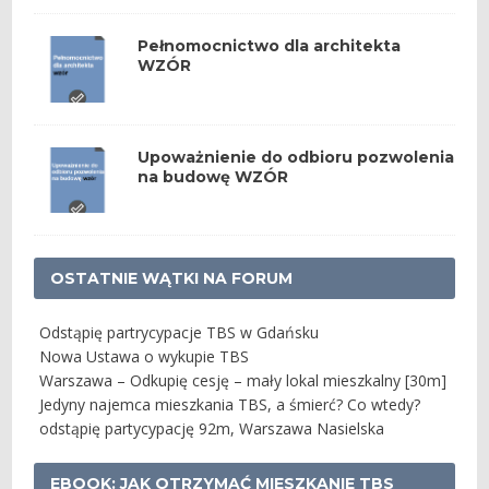
Pełnomocnictwo dla architekta
WZÓR
Upoważnienie do odbioru pozwolenia
na budowę WZÓR
OSTATNIE WĄTKI NA FORUM
Odstąpię partrycypacje TBS w Gdańsku
Nowa Ustawa o wykupie TBS
Warszawa – Odkupię cesję – mały lokal mieszkalny [30m]
Jedyny najemca mieszkania TBS, a śmierć? Co wtedy?
odstąpię partycypację 92m, Warszawa Nasielska
EBOOK: JAK OTRZYMAĆ MIESZKANIE TBS