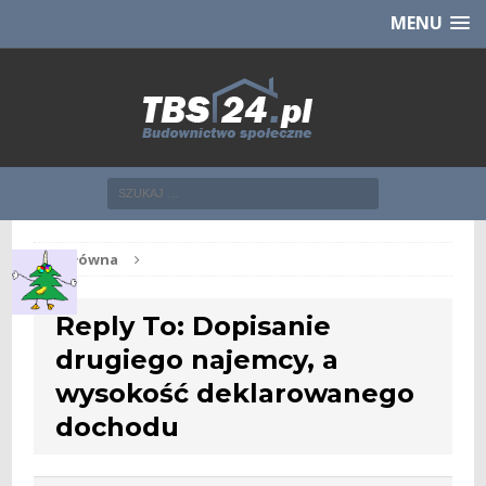
Chcesz NOWE mieszkanie z TBS?
CHCĘ [klik]
MENU
Str. główna
Reply To: Dopisanie
drugiego najemcy, a
wysokość deklarowanego
dochodu