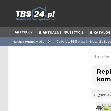
ARTYKUŁY
AKTUALNE INWESTYCJE
KATALOG
Co to jest TBS? plusy i minusy, dla kog
WAŻNE WIADOMOŚCI
Co to jest Partycypacja TBS i cesja par
Str. głów
Zalecenia do umów i statutów TBS
Nieprawidłowości w umowach
Repl
Ubiegamy się o mieszkanie z TBS [po
kom
29 grudnia 