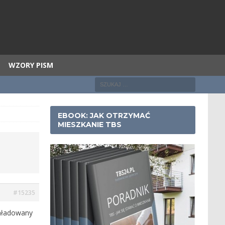
WZORY PISM
EBOOK: JAK OTRZYMAĆ
MIESZKANIE TBS
#15235
załadowany