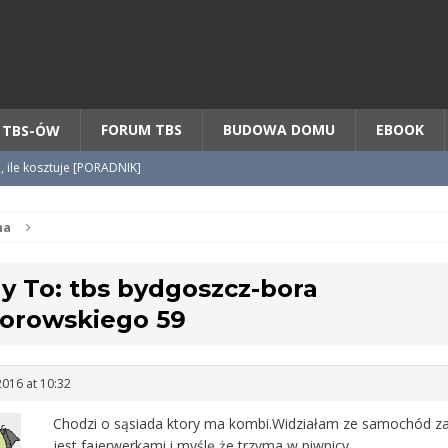
Chcesz NOWE mieszkanie z TBS?
CHCĘ [klik]
FORUM TBS
BUDOWA DOMU
EBOOK
 TBS-ÓW
o, ile kosztuje [PORADNIK]
tycypacji TBS + WZÓR cesji
na
y To: tbs bydgoszcz-bora
radnik] KROK po KROKU
orowskiego 59
2016 at 10:32
Chodzi o sąsiada ktory ma kombi.Widziałam ze samochód 
jest fajerwerkami i myślę że trzyma w piwnicy.