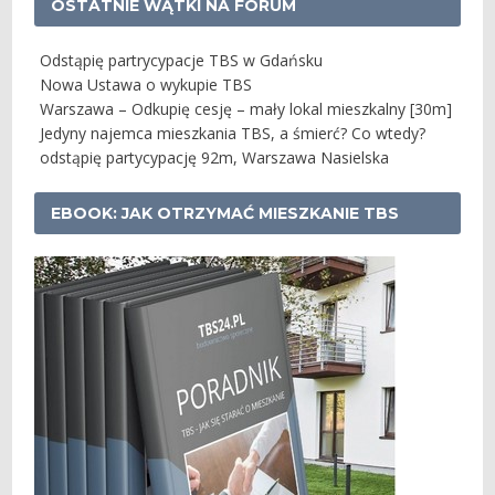
OSTATNIE WĄTKI NA FORUM
Odstąpię partrycypacje TBS w Gdańsku
Nowa Ustawa o wykupie TBS
Warszawa – Odkupię cesję – mały lokal mieszkalny [30m]
Jedyny najemca mieszkania TBS, a śmierć? Co wtedy?
odstąpię partycypację 92m, Warszawa Nasielska
EBOOK: JAK OTRZYMAĆ MIESZKANIE TBS