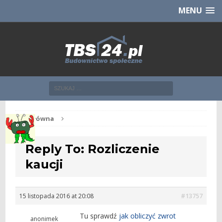
Chcesz NOWE mieszkanie z TBS?
CHCĘ [klik]
MENU
Str. główna
Reply To: Rozliczenie
kaucji
15 listopada 2016 at 20:08
#13757
Tu sprawdź
jak obliczyć zwrot
anonimek