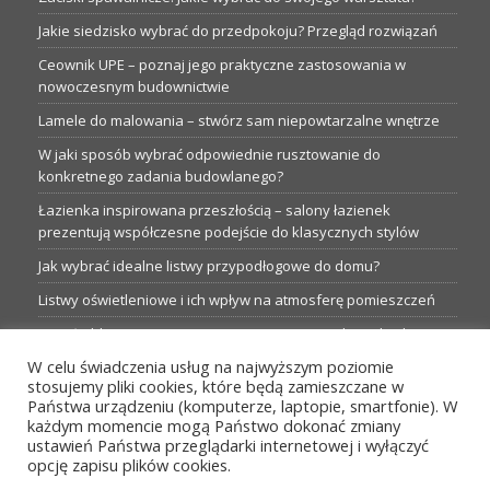
Jakie siedzisko wybrać do przedpokoju? Przegląd rozwiązań
Ceownik UPE – poznaj jego praktyczne zastosowania w
nowoczesnym budownictwie
Lamele do malowania – stwórz sam niepowtarzalne wnętrze
W jaki sposób wybrać odpowiednie rusztowanie do
konkretnego zadania budowlanego?
Łazienka inspirowana przeszłością – salony łazienek
prezentują współczesne podejście do klasycznych stylów
Jak wybrać idealne listwy przypodłogowe do domu?
Listwy oświetleniowe i ich wpływ na atmosferę pomieszczeń
Garaże blaszane: Nieocenione magazyny podczas budowy
W celu świadczenia usług na najwyższym poziomie
Profesjonalne hurtownie dla każdego budowlańca i instalatora
stosujemy pliki cookies, które będą zamieszczane w
Proste metamorfozy aranżacji w łazience: 5 praktycznych
Państwa urządzeniu (komputerze, laptopie, smartfonie). W
pomysłów
każdym momencie mogą Państwo dokonać zmiany
ustawień Państwa przeglądarki internetowej i wyłączyć
opcję zapisu plików cookies.
MENU