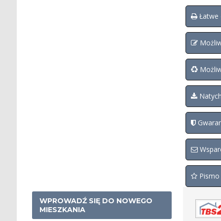
Łatwe 
Możliw
Możliw
Natych
Gwaranc
Wsparc
Pismo 
WPROWADŹ SIĘ DO NOWEGO
MIESZKANIA