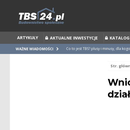
ARTYKUŁY
AKTUALNE INWESTYCJE
KATALOG
Co to jest TBS? plusy i minusy, dla kog
WAŻNE WIADOMOŚCI
Co to jest Partycypacja TBS i cesja par
Str. głów
Zalecenia do umów i statutów TBS
Nieprawidłowości w umowach
Wnio
Ubiegamy się o mieszkanie z TBS [po
dzia