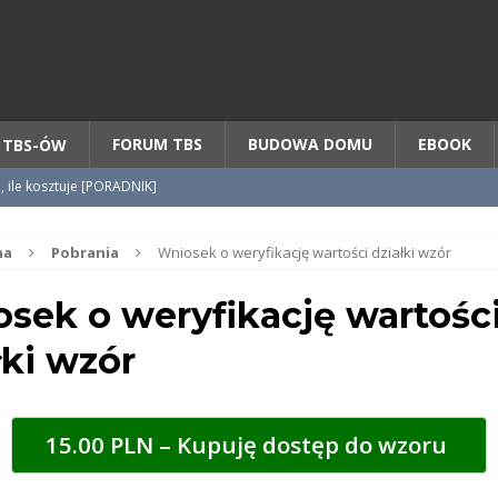
Chcesz NOWE mieszkanie z TBS?
CHCĘ [klik]
FORUM TBS
BUDOWA DOMU
EBOOK
 TBS-ÓW
o, ile kosztuje [PORADNIK]
tycypacji TBS + WZÓR cesji
na
Pobrania
Wniosek o weryfikację wartości działki wzór
sek o weryfikację wartośc
radnik] KROK po KROKU
łki wzór
15.00 PLN – Kupuję dostęp do wzoru