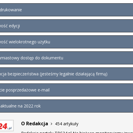
drukowanie
ość edycji
ość wielokrotnego użytku
miastowy dostęp do dokumentu
ja bezpieczeństwa (jesteśmy legalnie działającą firmą)
ie posprzedażowe e-mail
aktualne na 2022 rok
O Redakcja
454 artykuły