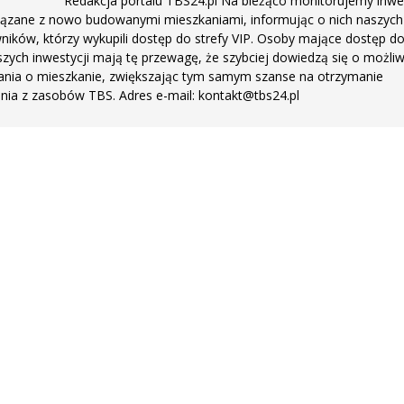
Redakcja portalu TBS24.pl Na bieżąco monitorujemy inwe
ązane z nowo budowanymi mieszkaniami, informując o nich naszych
ników, którzy wykupili dostęp do strefy VIP. Osoby mające dostęp d
zych inwestycji mają tę przewagę, że szybciej dowiedzą się o możli
ania o mieszkanie, zwiększając tym samym szanse na otrzymanie
nia z zasobów TBS. Adres e-mail: kontakt@tbs24.pl