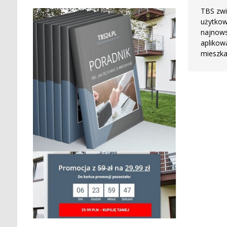
TBS zwi
użytkow
najnows
aplikow
mieszka