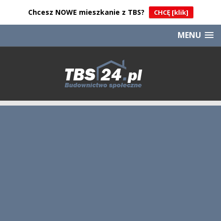
Chcesz NOWE mieszkanie z TBS?
CHCĘ [klik]
MENU