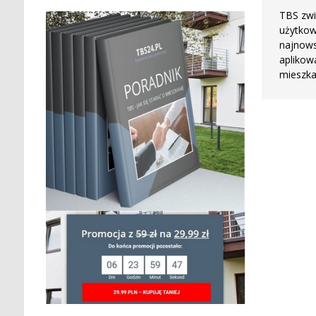
TBS zwi
użytkow
najnows
aplikow
mieszka