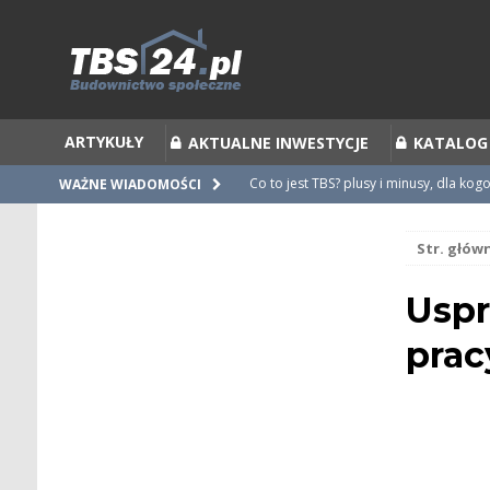
ARTYKUŁY
AKTUALNE INWESTYCJE
KATALOG
Co to jest TBS? plusy i minusy, dla kog
WAŻNE WIADOMOŚCI
Co to jest Partycypacja TBS i cesja par
Str. głów
Zalecenia do umów i statutów TBS
Nieprawidłowości w umowach
Uspr
Ubiegamy się o mieszkanie z TBS [po
prac