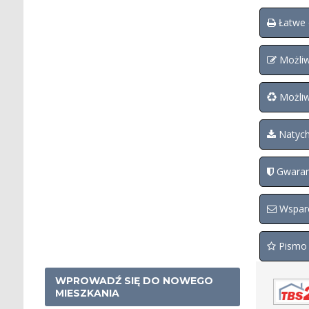
Łatwe 
Możliw
Możliw
Natych
Gwaranc
Wsparc
Pismo 
WPROWADŹ SIĘ DO NOWEGO
MIESZKANIA