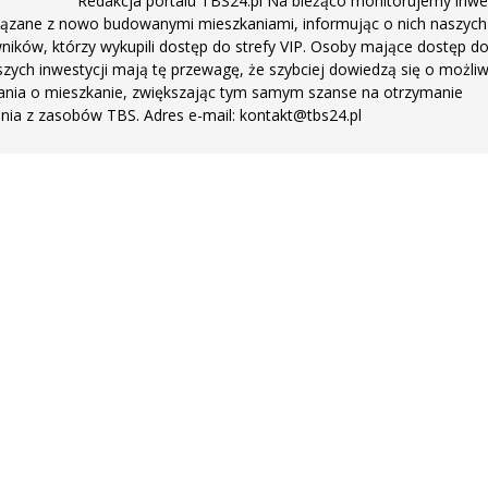
Redakcja portalu TBS24.pl Na bieżąco monitorujemy inwe
ązane z nowo budowanymi mieszkaniami, informując o nich naszych
ników, którzy wykupili dostęp do strefy VIP. Osoby mające dostęp d
zych inwestycji mają tę przewagę, że szybciej dowiedzą się o możli
ania o mieszkanie, zwiększając tym samym szanse na otrzymanie
nia z zasobów TBS. Adres e-mail: kontakt@tbs24.pl