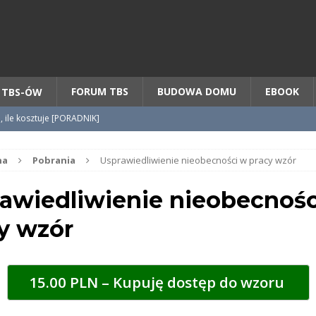
Chcesz NOWE mieszkanie z TBS?
CHCĘ [klik]
FORUM TBS
BUDOWA DOMU
EBOOK
 TBS-ÓW
o, ile kosztuje [PORADNIK]
tycypacji TBS + WZÓR cesji
na
Pobrania
Usprawiedliwienie nieobecności w pracy wzór
awiedliwienie nieobecnośc
radnik] KROK po KROKU
y wzór
15.00 PLN – Kupuję dostęp do wzoru