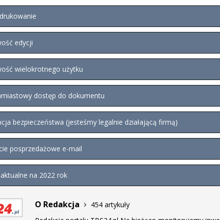
drukowanie
ość edycji
ość wielokrotnego użytku
miastowy dostęp do dokumentu
ja bezpieczeństwa (jesteśmy legalnie działającą firmą)
ie posprzedażowe e-mail
aktualne na 2022 rok
O Redakcja
454 artykuły