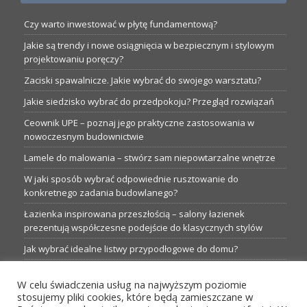
Czy warto inwestować w płytę fundamentową?
Jakie są trendy i nowe osiągnięcia w bezpiecznym i stylowym
projektowaniu poręczy?
Zaciski spawalnicze. Jakie wybrać do swojego warsztatu?
Jakie siedzisko wybrać do przedpokoju? Przegląd rozwiązań
Ceownik UPE – poznaj jego praktyczne zastosowania w
nowoczesnym budownictwie
Lamele do malowania – stwórz sam niepowtarzalne wnętrze
W jaki sposób wybrać odpowiednie rusztowanie do
konkretnego zadania budowlanego?
Łazienka inspirowana przeszłością – salony łazienek
prezentują współczesne podejście do klasycznych stylów
Jak wybrać idealne listwy przypodłogowe do domu?
Listwy oświetleniowe i ich wpływ na atmosferę pomieszczeń
W celu świadczenia usług na najwyższym poziomie
stosujemy pliki cookies, które będą zamieszczane w
Garaże blaszane: Nieocenione magazyny podczas budowy