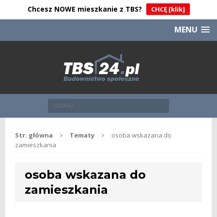
Chcesz NOWE mieszkanie z TBS?
CHCĘ [klik]
MENU
Str. główna
Tematy
osoba wskazana do
zamieszkania
osoba wskazana do
zamieszkania