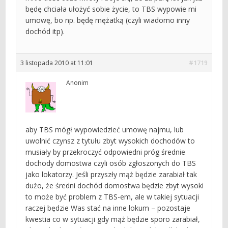
mnie dość duże kwoty i boje się, że za parę lat jak już
będę chciała ułożyć sobie życie, to TBS wypowie mi
umowę, bo np. będę mężatką (czyli wiadomo inny
dochód itp).
3 listopada 2010 at 11:01
#1719
Anonim
aby TBS mógł wypowiedzieć umowę najmu, lub
uwolnić czynsz z tytułu zbyt wysokich dochodów to
musiały by przekroczyć odpowiedni próg średnie
dochody domostwa czyli osób zgłoszonych do TBS
jako lokatorzy. Jeśli przyszły mąż będzie zarabiał tak
dużo, że średni dochód domostwa będzie zbyt wysoki
to może być problem z TBS-em, ale w takiej sytuacji
raczej będzie Was stać na inne lokum – pozostaje
kwestia co w sytuacji gdy mąż będzie sporo zarabiał,