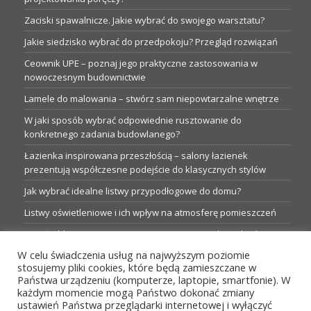
Zaciski spawalnicze. Jakie wybrać do swojego warsztatu?
Jakie siedzisko wybrać do przedpokoju? Przegląd rozwiązań
Ceownik UPE – poznaj jego praktyczne zastosowania w
nowoczesnym budownictwie
Lamele do malowania – stwórz sam niepowtarzalne wnętrze
W jaki sposób wybrać odpowiednie rusztowanie do
konkretnego zadania budowlanego?
Łazienka inspirowana przeszłością – salony łazienek
prezentują współczesne podejście do klasycznych stylów
Jak wybrać idealne listwy przypodłogowe do domu?
Listwy oświetleniowe i ich wpływ na atmosferę pomieszczeń
Garaże blaszane: Nieocenione magazyny podczas budowy
W celu świadczenia usług na najwyższym poziomie
Profesjonalne hurtownie dla każdego budowlańca i instalatora
stosujemy pliki cookies, które będą zamieszczane w
Proste metamorfozy aranżacji w łazience: 5 praktycznych
Państwa urządzeniu (komputerze, laptopie, smartfonie). W
pomysłów
każdym momencie mogą Państwo dokonać zmiany
ustawień Państwa przeglądarki internetowej i wyłączyć