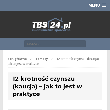
Chcesz NOWE mieszkanie z TBS?
CHCĘ [klik]
MENU
Str. główna
Tematy
12 krotność czynszu (kaucja) –
jak to jest w praktyce
12 krotność czynszu
(kaucja) – jak to jest w
praktyce