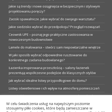
Jakie są trendy i nowe osiągnięcia w bezpiecznym i stylowym
projektowaniu poręczy?
Zaciski spawalnicze. Jakie wybrać do swojego warsztatu?
Jakie siedzisko wybrać do przedpokoju? Przegląd rozwiązań
Ceownik UPE – poznaj jego praktyczne zastosowania w
nowoczesnym budownictwie
Lamele do malowania – stwórz sam niepowtarzalne wnętrze
W jaki sposób wybrać odpowiednie rusztowanie do
konkretnego zadania budowlanego?
Łazienka inspirowana przeszłością – salony łazienek
prezentują współczesne podejście do klasycznych stylów
Jak wybrać idealne listwy przypodłogowe do domu?
Listwy oświetleniowe i ich wpływ na atmosferę pomieszczeń
Garaże blaszane: Nieocenione magazyny podczas budowy
W celu świadczenia usług na najwyższym poziomie
Profesjonalne hurtownie dla każdego budowlańca i instalatora
stosujemy pliki cookies, które będą zamieszczane w
Proste metamorfozy aranżacji w łazience: 5 praktycznych