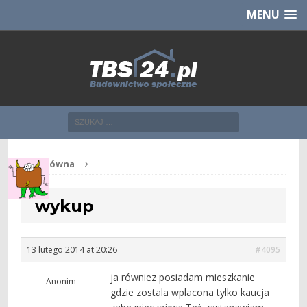
Chcesz NOWE mieszkanie z TBS?
CHCĘ [klik]
MENU
Str. główna
wykup
13 lutego 2014 at 20:26
#4095
ja równiez posiadam mieszkanie
Anonim
gdzie zostala wplacona tylko kaucja