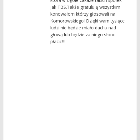
która w ogóle zakaże takich spółek
jak TBS.Także gratuluję wszystkim
konowałom którzy głosowali na
Komorowskiego! Dzięki wam tysiące
ludzi nie będzie miało dachu nad
głową lub będzie za niego słono
płacić!!!