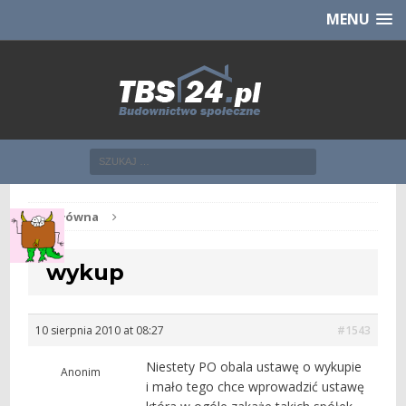
Chcesz NOWE mieszkanie z TBS?
CHCĘ [klik]
MENU
Str. główna
wykup
10 sierpnia 2010 at 08:27
#1543
Niestety PO obala ustawę o wykupie
Anonim
i mało tego chce wprowadzić ustawę