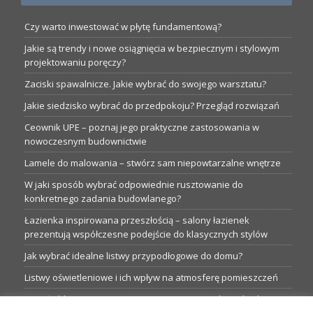
Czy warto inwestować w płytę fundamentową?
Jakie są trendy i nowe osiągnięcia w bezpiecznym i stylowym
projektowaniu poręczy?
Zaciski spawalnicze. Jakie wybrać do swojego warsztatu?
Jakie siedzisko wybrać do przedpokoju? Przegląd rozwiązań
Ceownik UPE – poznaj jego praktyczne zastosowania w
nowoczesnym budownictwie
Lamele do malowania – stwórz sam niepowtarzalne wnętrze
W jaki sposób wybrać odpowiednie rusztowanie do
konkretnego zadania budowlanego?
Łazienka inspirowana przeszłością – salony łazienek
prezentują współczesne podejście do klasycznych stylów
Jak wybrać idealne listwy przypodłogowe do domu?
Listwy oświetleniowe i ich wpływ na atmosferę pomieszczeń
Garaże blaszane: Nieocenione magazyny podczas budowy