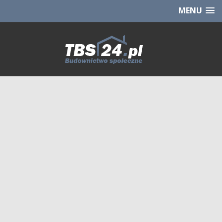
Chcesz NOWE mieszkanie z TBS?
CHCĘ [klik]
MENU