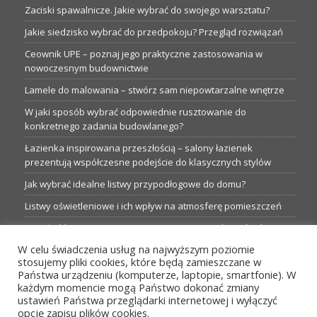
Zaciski spawalnicze. Jakie wybrać do swojego warsztatu?
Jakie siedzisko wybrać do przedpokoju? Przegląd rozwiązań
Ceownik UPE – poznaj jego praktyczne zastosowania w
nowoczesnym budownictwie
Lamele do malowania – stwórz sam niepowtarzalne wnętrze
W jaki sposób wybrać odpowiednie rusztowanie do
konkretnego zadania budowlanego?
Łazienka inspirowana przeszłością – salony łazienek
prezentują współczesne podejście do klasycznych stylów
Jak wybrać idealne listwy przypodłogowe do domu?
Listwy oświetleniowe i ich wpływ na atmosferę pomieszczeń
Garaże blaszane: Nieocenione magazyny podczas budowy
W celu świadczenia usług na najwyższym poziomie
Profesjonalne hurtownie dla każdego budowlańca i instalatora
stosujemy pliki cookies, które będą zamieszczane w
Proste metamorfozy aranżacji w łazience: 5 praktycznych
Państwa urządzeniu (komputerze, laptopie, smartfonie). W
pomysłów
każdym momencie mogą Państwo dokonać zmiany
ustawień Państwa przeglądarki internetowej i wyłączyć
opcję zapisu plików cookies.