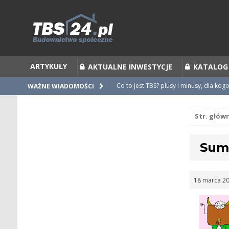
ARTYKUŁY
AKTUALNE INWESTYCJE
KATALOG
Co to jest TBS? plusy i minusy, dla kog
WAŻNE WIADOMOŚCI
Co to jest Partycypacja TBS i cesja par
Str. głów
Zalecenia do umów i statutów TBS
Nieprawidłowości w umowach
Sum
Ubiegamy się o mieszkanie z TBS [po
18 marca 20