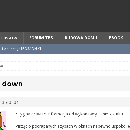
Chcesz NOWE mieszkanie z TBS?
CHCĘ [klik]
FORUM TBS
BUDOWA DOMU
EBOOK
 TBS-ÓW
o, ile kosztuje [PORADNIK]
tycypacji TBS + WZÓR cesji
na
 down
radnik] KROK po KROKU
13 at 21:24
5 tyg.na drzwi to informacja od wykonawcy, a nie z sufitu.
Pisząc o podrapanych szybach w oknach napewno uspokoił