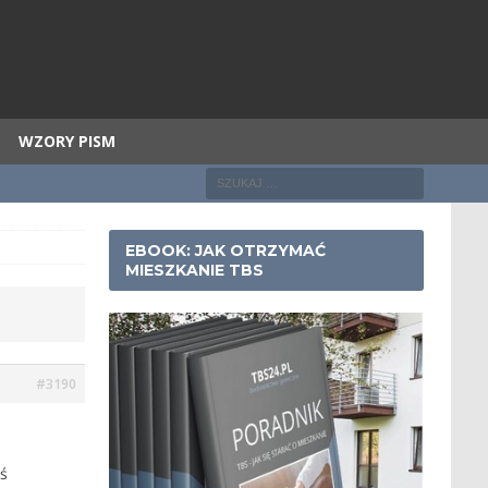
WZORY PISM
EBOOK: JAK OTRZYMAĆ
MIESZKANIE TBS
#3190
eś