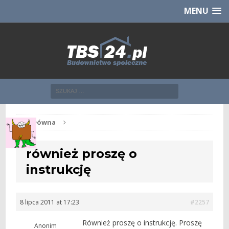
Chcesz NOWE mieszkanie z TBS?
CHCĘ [klik]
MENU
Str. główna
również proszę o
instrukcję
8 lipca 2011 at 17:23
#2257
Również proszę o instrukcję. Proszę
Anonim