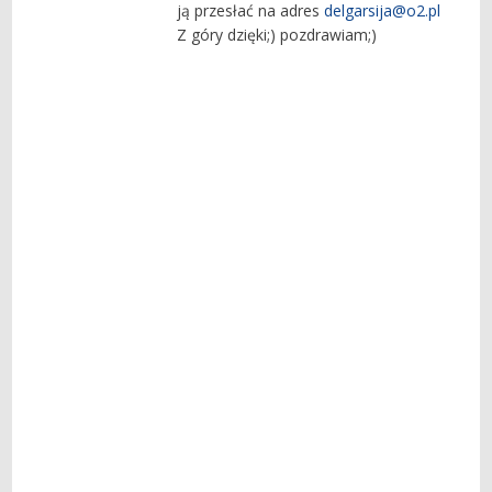
ją przesłać na adres
delgarsija@o2.pl
Z góry dzięki;) pozdrawiam;)