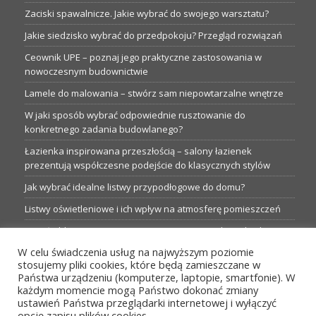
Zaciski spawalnicze. Jakie wybrać do swojego warsztatu?
Jakie siedzisko wybrać do przedpokoju? Przegląd rozwiązań
Ceownik UPE – poznaj jego praktyczne zastosowania w
nowoczesnym budownictwie
Lamele do malowania – stwórz sam niepowtarzalne wnętrze
W jaki sposób wybrać odpowiednie rusztowanie do
konkretnego zadania budowlanego?
Łazienka inspirowana przeszłością – salony łazienek
prezentują współczesne podejście do klasycznych stylów
Jak wybrać idealne listwy przypodłogowe do domu?
Listwy oświetleniowe i ich wpływ na atmosferę pomieszczeń
Garaże blaszane: Nieocenione magazyny podczas budowy
W celu świadczenia usług na najwyższym poziomie
Profesjonalne hurtownie dla każdego budowlańca i instalatora
stosujemy pliki cookies, które będą zamieszczane w
Proste metamorfozy aranżacji w łazience: 5 praktycznych
Państwa urządzeniu (komputerze, laptopie, smartfonie). W
pomysłów
każdym momencie mogą Państwo dokonać zmiany
ustawień Państwa przeglądarki internetowej i wyłączyć
opcję zapisu plików cookies.