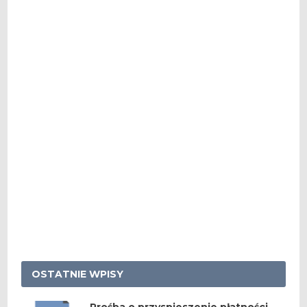
OSTATNIE WPISY
Prośba o przyspieszenie płatności