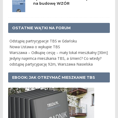
na budowę WZÓR
OSTATNIE WĄTKI NA FORUM
Odstąpię partrycypacje TBS w Gdańsku
Nowa Ustawa o wykupie TBS
Warszawa – Odkupię cesję – mały lokal mieszkalny [30m]
Jedyny najemca mieszkania TBS, a śmierć? Co wtedy?
odstąpię partycypację 92m, Warszawa Nasielska
EBOOK: JAK OTRZYMAĆ MIESZKANIE TBS