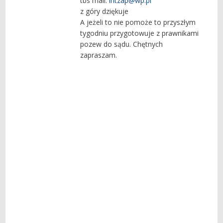
tbs mail:
intzap@wp.pl
z góry dziękuje
A jeżeli to nie pomoże to przyszłym
tygodniu przygotowuje z prawnikami
pozew do sądu. Chętnych
zapraszam.