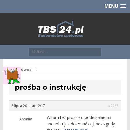
Chcesz NOWE mieszkanie z TBS?
CHCĘ [klik]
MENU
Str. główna
prośba o instrukcję
8 lipca 2011 at 12:17
#2255
Witam też proszę o podesłanie mi
Anonim
sposobu jak dokonać ceji bez zgody