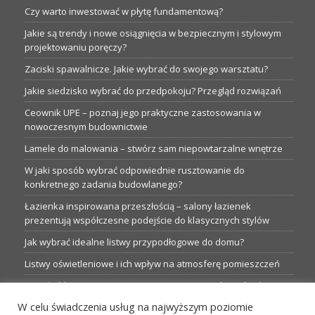
Czy warto inwestować w płytę fundamentową?
Jakie są trendy i nowe osiągnięcia w bezpiecznym i stylowym
projektowaniu poręczy?
Zaciski spawalnicze. Jakie wybrać do swojego warsztatu?
Jakie siedzisko wybrać do przedpokoju? Przegląd rozwiązań
Ceownik UPE – poznaj jego praktyczne zastosowania w
nowoczesnym budownictwie
Lamele do malowania – stwórz sam niepowtarzalne wnętrze
W jaki sposób wybrać odpowiednie rusztowanie do
konkretnego zadania budowlanego?
Łazienka inspirowana przeszłością – salony łazienek
prezentują współczesne podejście do klasycznych stylów
Jak wybrać idealne listwy przypodłogowe do domu?
Listwy oświetleniowe i ich wpływ na atmosferę pomieszczeń
Garaże blaszane: Nieocenione magazyny podczas budowy
W celu świadczenia usług na najwyższym poziomie
Profesjonalne hurtownie dla każdego budowlańca i instalatora