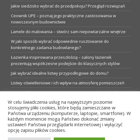
Jakie siedzisko wybrać do przedpokoju? Przegląd rozwiązań
Ceownik UPE – poznaj jego praktyczne zastosowania w
nowoczesnym budownictwie
Lamele do malowania – stwórz sam niepowtarzalne wnętrze
W jaki sposób wybrać odpowiednie rusztowanie do
konkretnego zadania budowlanego?
Łazienka inspirowana przeszłością – salony łazienek
prezentują współczesne podejście do klasycznych stylów
Jak wybrać idealne listwy przypodłogowe do domu?
Listwy oświetleniowe i ich wpływ na atmosferę pomieszczeń
Garaże blaszane: Nieocenione magazyny podczas budowy
W celu świadczenia usług na najwyższym poziomie
Profesjonalne hurtownie dla każdego budowlańca i instalatora
stosujemy pliki cookies, które będą zamieszczane w
Proste metamorfozy aranżacji w łazience: 5 praktycznych
Państwa urządzeniu (komputerze, laptopie, smartfonie). W
pomysłów
każdym momencie mogą Państwo dokonać zmiany
ustawień Państwa przeglądarki internetowej i wyłączyć
opcję zapisu plików cookies.
MENU