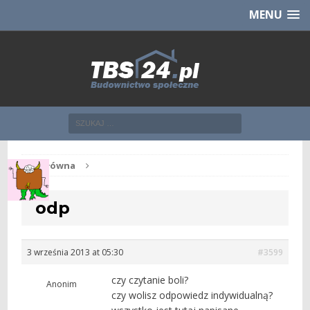
Chcesz NOWE mieszkanie z TBS?
CHCĘ [klik]
MENU
Str. główna
odp
3 września 2013 at 05:30
#3599
czy czytanie boli?
Anonim
czy wolisz odpowiedz indywidualną?