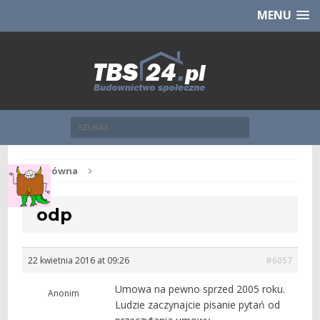
Chcesz NOWE mieszkanie z TBS?
CHCĘ [klik]
MENU
Str. główna
odp
22 kwietnia 2016 at 09:26
#6057
Umowa na pewno sprzed 2005 roku.
Anonim
Ludzie zaczynajcie pisanie pytań od