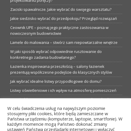
projektowaniu poręczy?
Zaciski spawalnicze. Jakie wybrać do swojego warsztatu?
Jakie siedzisko wybrać do przedpokoju? Przegląd rozwiązań
Ceownik UPE – poznaj jego praktyczne zastosowania w
nowoczesnym budownictwie
Lamele do malowania – stwórz sam niepowtarzalne wnętrze
W jaki sposób wybrać odpowiednie rusztowanie do
konkretnego zadania budowlanego?
Łazienka inspirowana przeszłością – salony łazienek
prezentują współczesne podejście do klasycznych stylów
Jak wybrać idealne listwy przypodłogowe do domu?
Listwy oświetleniowe i ich wpływ na atmosferę pomieszczeń
Garaże blaszane: Nieocenione magazyny podczas budowy
W celu świadczenia usług na najwyższym poziomie
Profesjonalne hurtownie dla każdego budowlańca i instalatora
stosujemy pliki cookies, które będą zamieszczane w
Proste metamorfozy aranżacji w łazience: 5 praktycznych
Państwa urządzeniu (komputerze, laptopie, smartfonie). W
pomysłów
każdym momencie mogą Państwo dokonać zmiany
ustawień Państwa przeglądarki internetowej i wyłączyć