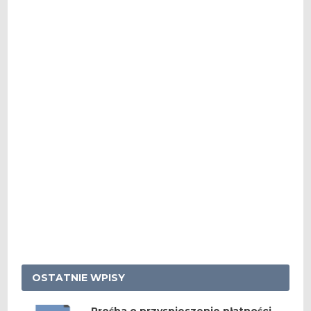
OSTATNIE WPISY
Prośba o przyspieszenie płatności