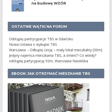
na budowę WZÓR
OSTATNIE WĄTKI NA FORUM
Odstąpię partrycypacje TBS w Gdańsku
Nowa Ustawa o wykupie TBS
Warszawa – Odkupię cesję – mały lokal mieszkalny [30m]
Jedyny najemca mieszkania TBS, a śmierć? Co wtedy?
odstąpię partycypację 92m, Warszawa Nasielska
EBOOK: JAK OTRZYMAĆ MIESZKANIE TBS