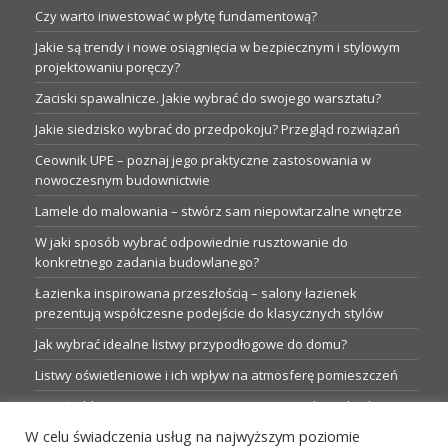
Czy warto inwestować w płytę fundamentową?
Jakie są trendy i nowe osiągnięcia w bezpiecznym i stylowym
projektowaniu poręczy?
Zaciski spawalnicze. Jakie wybrać do swojego warsztatu?
Jakie siedzisko wybrać do przedpokoju? Przegląd rozwiązań
Ceownik UPE – poznaj jego praktyczne zastosowania w
nowoczesnym budownictwie
Lamele do malowania – stwórz sam niepowtarzalne wnętrze
W jaki sposób wybrać odpowiednie rusztowanie do
konkretnego zadania budowlanego?
Łazienka inspirowana przeszłością – salony łazienek
prezentują współczesne podejście do klasycznych stylów
Jak wybrać idealne listwy przypodłogowe do domu?
Listwy oświetleniowe i ich wpływ na atmosferę pomieszczeń
Garaże blaszane: Nieocenione magazyny podczas budowy
W celu świadczenia usług na najwyższym poziomie
Profesjonalne hurtownie dla każdego budowlańca i instalatora