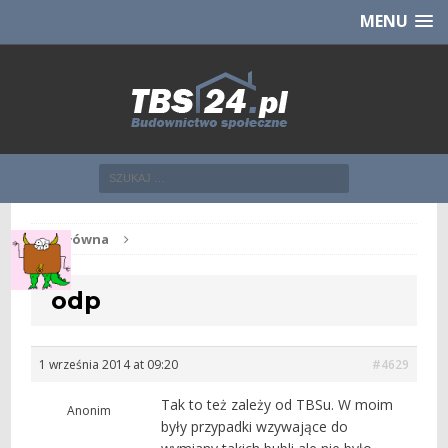
Chcesz NOWE mieszkanie z TBS?
CHCĘ [klik]
MENU
Str. główna
odp
1 września 2014 at 09:20
#4629
Tak to też zależy od TBSu. W moim
Anonim
były przypadki wzywające do