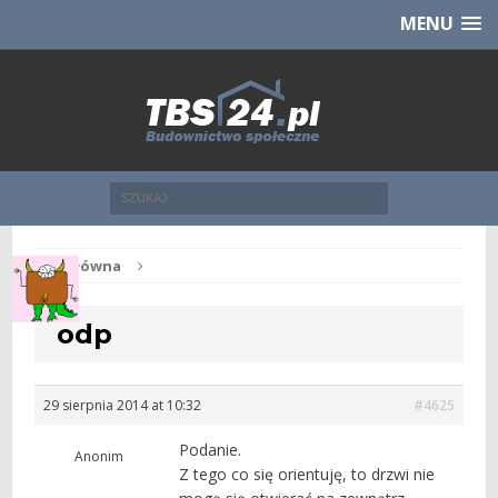
Chcesz NOWE mieszkanie z TBS?
CHCĘ [klik]
MENU
Str. główna
odp
29 sierpnia 2014 at 10:32
#4625
Podanie.
Anonim
Z tego co się orientuję, to drzwi nie