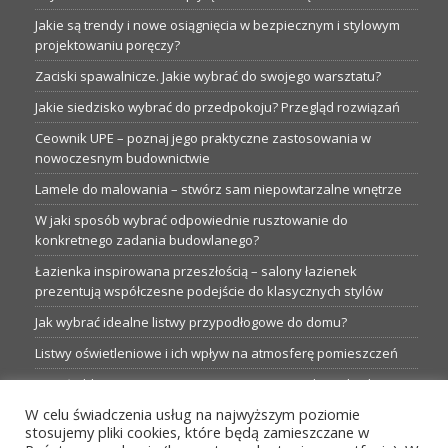
Jakie są trendy i nowe osiągnięcia w bezpiecznym i stylowym
projektowaniu poręczy?
Zaciski spawalnicze. Jakie wybrać do swojego warsztatu?
Jakie siedzisko wybrać do przedpokoju? Przegląd rozwiązań
Ceownik UPE – poznaj jego praktyczne zastosowania w
nowoczesnym budownictwie
Lamele do malowania – stwórz sam niepowtarzalne wnętrze
W jaki sposób wybrać odpowiednie rusztowanie do
konkretnego zadania budowlanego?
Łazienka inspirowana przeszłością – salony łazienek
prezentują współczesne podejście do klasycznych stylów
Jak wybrać idealne listwy przypodłogowe do domu?
Listwy oświetleniowe i ich wpływ na atmosferę pomieszczeń
Garaże blaszane: Nieocenione magazyny podczas budowy
W celu świadczenia usług na najwyższym poziomie
Profesjonalne hurtownie dla każdego budowlańca i instalatora
stosujemy pliki cookies, które będą zamieszczane w
Proste metamorfozy aranżacji w łazience: 5 praktycznych