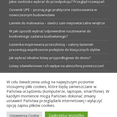
Jakie siedzisko wybrać do przedpokoju? Przegląd rozwiązań
Ceownik UPE – poznaj jego praktyczne zastosowania w
nowoczesnym budownictwie
Lamele do malowania – stwórz sam niepowtarzalne wnętrze
W jaki sposób wybrać odpowiednie rusztowanie do
konkretnego zadania budowlanego?
Łazienka inspirowana przeszłością – salony łazienek
prezentują współczesne podejście do klasycznych stylów
Jak wybrać idealne listwy przypodłogowe do domu?
Listwy oświetleniowe i ich wpływ na atmosferę pomieszczeń
Garaże blaszane: Nieocenione magazyny podczas budowy
W celu świadczenia usług na najwyższym poziomie
Profesjonalne hurtownie dla każdego budowlańca i instalatora
stosujemy pliki cookies, które będą zamieszczane w
Proste metamorfozy aranżacji w łazience: 5 praktycznych
Państwa urządzeniu (komputerze, laptopie, smartfonie). W
pomysłów
każdym momencie mogą Państwo dokonać zmiany
ustawień Państwa przeglądarki internetowej i wyłączyć
opcję zapisu plików cookies.
MENU
Zaakceptuj wszystko
Ustawienia Cookie