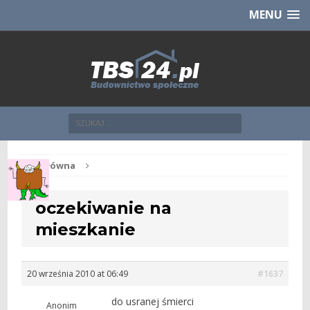
Chcesz NOWE mieszkanie z TBS?
CHCĘ [klik]
MENU
Str. główna
oczekiwanie na
mieszkanie
20 września 2010 at 06:49
#1637
do usranej śmierci
Anonim