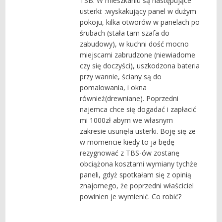
TSB. W mieszkaniu są następujące
usterki: :wyskakujący panel w dużym
pokoju, kilka otworów w panelach po
śrubach (stała tam szafa do
zabudowy), w kuchni dość mocno
miejscami zabrudzone (niewiadome
czy się doczyści), uszkodzona bateria
przy wannie, ściany są do
pomalowania, i okna
również(drewniane). Poprzedni
najemca chce się dogadać i zapłacić
mi 1000zł abym we własnym
zakresie usunęła usterki. Boję się ze
w momencie kiedy to ja będę
rezygnować z TBS-ów zostanę
obciążona kosztami wymiany tychże
paneli, gdyż spotkałam się z opinią
znajomego, że poprzedni właściciel
powinien je wymienić. Co robić?