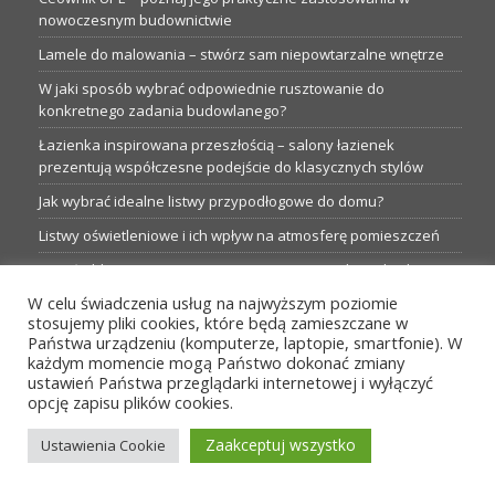
nowoczesnym budownictwie
Lamele do malowania – stwórz sam niepowtarzalne wnętrze
W jaki sposób wybrać odpowiednie rusztowanie do
konkretnego zadania budowlanego?
Łazienka inspirowana przeszłością – salony łazienek
prezentują współczesne podejście do klasycznych stylów
Jak wybrać idealne listwy przypodłogowe do domu?
Listwy oświetleniowe i ich wpływ na atmosferę pomieszczeń
Garaże blaszane: Nieocenione magazyny podczas budowy
W celu świadczenia usług na najwyższym poziomie
Profesjonalne hurtownie dla każdego budowlańca i instalatora
stosujemy pliki cookies, które będą zamieszczane w
Proste metamorfozy aranżacji w łazience: 5 praktycznych
Państwa urządzeniu (komputerze, laptopie, smartfonie). W
pomysłów
każdym momencie mogą Państwo dokonać zmiany
ustawień Państwa przeglądarki internetowej i wyłączyć
opcję zapisu plików cookies.
MENU
Zaakceptuj wszystko
Ustawienia Cookie
Wszelkie prawa zastrzeżone przez TBS24.pl