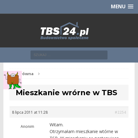
Chcesz NOWE mieszkanie z TBS?
CHCĘ [klik]
MENU
Str. główna
Mieszkanie wrórne w TBS
8 lipca 2011 at 11:28
#2254
Witam.
Anonim
Otrzymałam mieszkanie wtórne w