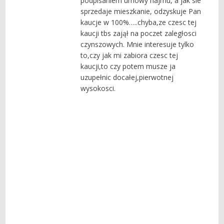
podpisaniem umowy najmu, a jak sie
sprzedaje mieszkanie, odzyskuje Pan
kaucje w 100%…..chyba,ze czesc tej
kaucji tbs zajął na poczet zaległosci
czynszowych. Mnie interesuje tylko
to,czy jak mi zabiora czesc tej
kaucji,to czy potem musze ja
uzupełnic docałej,pierwotnej
wysokosci.