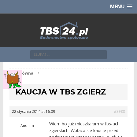
Chcesz NOWE mieszkanie z TBS?
CHCĘ [klik]
MENU
Str. główna
KAUCJA W TBS ZGIERZ
22 stycznia 2014 at 16:09
#3988
Wiem,bo już mieszkałam w tbs-ach
Anonim
zgierskich. Wpłaca sie kaucje przed