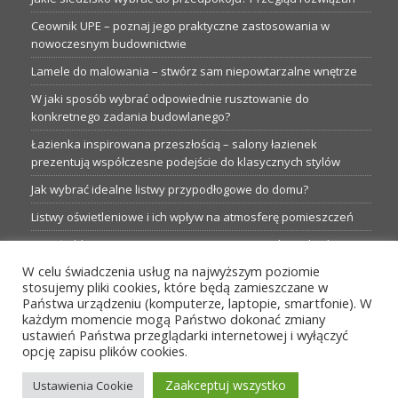
Ceownik UPE – poznaj jego praktyczne zastosowania w
nowoczesnym budownictwie
Lamele do malowania – stwórz sam niepowtarzalne wnętrze
W jaki sposób wybrać odpowiednie rusztowanie do
konkretnego zadania budowlanego?
Łazienka inspirowana przeszłością – salony łazienek
prezentują współczesne podejście do klasycznych stylów
Jak wybrać idealne listwy przypodłogowe do domu?
Listwy oświetleniowe i ich wpływ na atmosferę pomieszczeń
Garaże blaszane: Nieocenione magazyny podczas budowy
W celu świadczenia usług na najwyższym poziomie
Profesjonalne hurtownie dla każdego budowlańca i instalatora
stosujemy pliki cookies, które będą zamieszczane w
Proste metamorfozy aranżacji w łazience: 5 praktycznych
Państwa urządzeniu (komputerze, laptopie, smartfonie). W
pomysłów
każdym momencie mogą Państwo dokonać zmiany
ustawień Państwa przeglądarki internetowej i wyłączyć
opcję zapisu plików cookies.
MENU
Zaakceptuj wszystko
Ustawienia Cookie