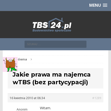
Chcesz NOWE mieszkanie z TBS?
CHCĘ [klik]
MENU
Str. główna
Jakie prawa ma najemca
wTBS (bez partycypacji)
16 kwietnia 2010 at 06:34
#1289
Witam.
Anonim