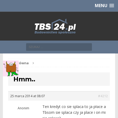
Chcesz NOWE mieszkanie z TBS?
CHCĘ [klik]
MENU
Str. główna
Hmm..
25 marca 2014 at 08:07
#4212
Ten kredyt co sie splaca to ja płace a
Anonim
Tbsom sie splaca czy ja place i on mi