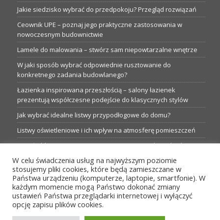
Jakie siedzisko wybrać do przedpokoju? Przegląd rozwiązań
Ceownik UPE – poznaj jego praktyczne zastosowania w
nowoczesnym budownictwie
Lamele do malowania – stwórz sam niepowtarzalne wnętrze
W jaki sposób wybrać odpowiednie rusztowanie do
konkretnego zadania budowlanego?
Łazienka inspirowana przeszłością – salony łazienek
prezentują współczesne podejście do klasycznych stylów
Jak wybrać idealne listwy przypodłogowe do domu?
Listwy oświetleniowe i ich wpływ na atmosferę pomieszczeń
Garaże blaszane: Nieocenione magazyny podczas budowy
W celu świadczenia usług na najwyższym poziomie
Profesjonalne hurtownie dla każdego budowlańca i instalatora
stosujemy pliki cookies, które będą zamieszczane w
Proste metamorfozy aranżacji w łazience: 5 praktycznych
Państwa urządzeniu (komputerze, laptopie, smartfonie). W
pomysłów
każdym momencie mogą Państwo dokonać zmiany
ustawień Państwa przeglądarki internetowej i wyłączyć
opcję zapisu plików cookies.
MENU