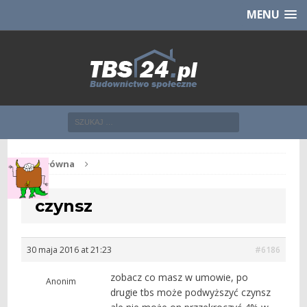
Chcesz NOWE mieszkanie z TBS?
CHCĘ [klik]
MENU
Str. główna
czynsz
30 maja 2016 at 21:23
#6186
zobacz co masz w umowie, po
Anonim
drugie tbs może podwyższyć czynsz