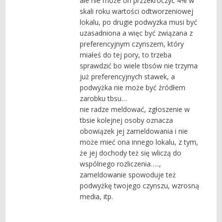
ale nie może on przzekroczyć 4% w
skali roku wartości odtworzeniowej
lokalu, po drugie podwyzka musi być
uzasadniona a więc być związana z
preferencyjnym czynszem, który
miałeś do tej pory, to trzeba
sprawdzić bo wiele tbsów nie trzyma
już preferencyjnych stawek, a
podwyżka nie może być źródłem
zarobku tbsu…
nie radze meldować, zgłoszenie w
tbsie kolejnej osoby oznacza
obowiązek jej zameldowania i nie
może mieć ona innego lokalu, z tym,
że jej dochody też się wliczą do
wspólnego rozliczenia…..,
zameldowanie spowoduje też
podwyżkę twojego czynszu, wzrosną
media, itp.