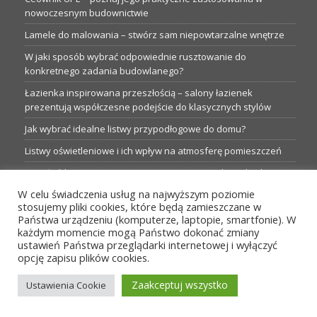
nowoczesnym budownictwie
Lamele do malowania – stwórz sam niepowtarzalne wnętrze
W jaki sposób wybrać odpowiednie rusztowanie do
konkretnego zadania budowlanego?
Łazienka inspirowana przeszłością – salony łazienek
prezentują współczesne podejście do klasycznych stylów
Jak wybrać idealne listwy przypodłogowe do domu?
Listwy oświetleniowe i ich wpływ na atmosferę pomieszczeń
Garaże blaszane: Nieocenione magazyny podczas budowy
W celu świadczenia usług na najwyższym poziomie
Profesjonalne hurtownie dla każdego budowlańca i instalatora
stosujemy pliki cookies, które będą zamieszczane w
Proste metamorfozy aranżacji w łazience: 5 praktycznych
Państwa urządzeniu (komputerze, laptopie, smartfonie). W
pomysłów
każdym momencie mogą Państwo dokonać zmiany
ustawień Państwa przeglądarki internetowej i wyłączyć
opcję zapisu plików cookies.
MENU
Zaakceptuj wszystko
Ustawienia Cookie
Wszelkie prawa zastrzeżone przez TBS24.pl