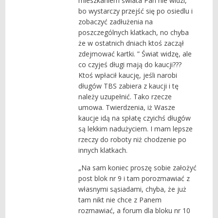
mieszkaniem świata Pan nie widzi,
bo wystarczy przejść się po osiedlu i
zobaczyć zadłużenia na
poszczególnych klatkach, no chyba
że w ostatnich dniach ktoś zaczął
zdejmować kartki. ” Świat widzę, ale
co czyjeś długi mają do kaucji???
Ktoś wpłacił kaucję, jeśli narobi
długów TBS zabiera z kaucji i tę
należy uzupełnić. Tako rzecze
umowa. Twierdzenia, iż Wasze
kaucje idą na spłatę czyichś długów
są lekkim nadużyciem. I mam lepsze
rzeczy do roboty niż chodzenie po
innych klatkach.
„Na sam koniec proszę sobie założyć
post blok nr 9 i tam porozmawiać z
własnymi sąsiadami, chyba, że już
tam nikt nie chce z Panem
rozmawiać, a forum dla bloku nr 10