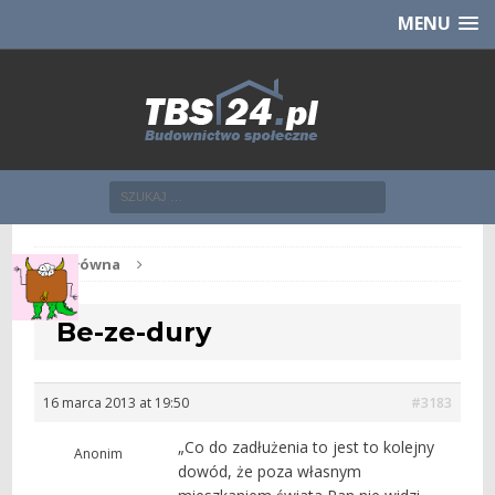
Chcesz NOWE mieszkanie z TBS?
CHCĘ [klik]
MENU
Str. główna
Be-ze-dury
16 marca 2013 at 19:50
#3183
„Co do zadłużenia to jest to kolejny
Anonim
dowód, że poza własnym