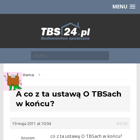
Chcesz NOWE mieszkanie z TBS?
CHCĘ [klik]
MENU
Str. główna
A co z ta ustawą O TBSach
w końcu?
19 maja 2011 at 10:04
#2142
co z ta ustawą O TBSach w końcu?
Anonim