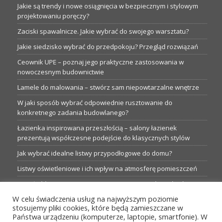
Jakie są trendy i nowe osiągnięcia w bezpiecznym i stylowym
projektowaniu poręczy?
Zaciski spawalnicze. Jakie wybrać do swojego warsztatu?
Jakie siedzisko wybrać do przedpokoju? Przegląd rozwiązań
Ceownik UPE – poznaj jego praktyczne zastosowania w
nowoczesnym budownictwie
Lamele do malowania – stwórz sam niepowtarzalne wnętrze
W jaki sposób wybrać odpowiednie rusztowanie do
konkretnego zadania budowlanego?
Łazienka inspirowana przeszłością – salony łazienek
prezentują współczesne podejście do klasycznych stylów
Jak wybrać idealne listwy przypodłogowe do domu?
Listwy oświetleniowe i ich wpływ na atmosferę pomieszczeń
Garaże blaszane: Nieocenione magazyny podczas budowy
W celu świadczenia usług na najwyższym poziomie
Profesjonalne hurtownie dla każdego budowlańca i instalatora
stosujemy pliki cookies, które będą zamieszczane w
Proste metamorfozy aranżacji w łazience: 5 praktycznych
Państwa urządzeniu (komputerze, laptopie, smartfonie). W