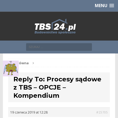
Chcesz NOWE mieszkanie z TBS?
CHCĘ [klik]
MENU
Str. główna
Reply To: Procesy sądowe
z TBS – OPCJE –
Kompendium
19 czerwca 2019 at 12:28
#25705