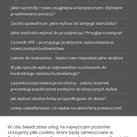
Jakie są trendy i nowe osiągnięcia w bezpiecznym i stylowym
projektowaniu poręczy?
Zaciski spawalnicze. Jakie wybrać do swojego warsztatu?
Jakie siedzisko wybrać do przedpokoju? Przegląd rozwiązań
Ceownik UPE – poznaj jego praktyczne zastosowania w
nowoczesnym budownictwie
Lamele do malowania – stwórz sam niepowtarzalne wnętrze
W jaki sposób wybrać odpowiednie rusztowanie do
konkretnego zadania budowlanego?
Łazienka inspirowana przeszłością – salony łazienek
prezentują współczesne podejście do klasycznych stylów
Jak wybrać idealne listwy przypodłogowe do domu?
Listwy oświetleniowe i ich wpływ na atmosferę pomieszczeń
Garaże blaszane: Nieocenione magazyny podczas budowy
W celu świadczenia usług na najwyższym poziomie
Profesjonalne hurtownie dla każdego budowlańca i instalatora
stosujemy pliki cookies, które będą zamieszczane w
Proste metamorfozy aranżacji w łazience: 5 praktycznych