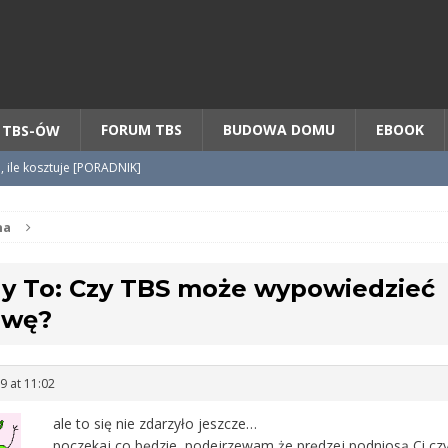
Chcesz NOWE mieszkanie z TBS?
CHCĘ [klik]
FORUM TBS
BUDOWA DOMU
EBOOK
 TBS-ÓW
o, ile kosztuje [PORADNIK]
tycypacji TBS + WZÓR cesji
na
y To: Czy TBS może wypowiedzieć
radnik] KROK po KROKU
wę?
9 at 11:02
ale to się nie zdarzyło jeszcze…
poczekaj co będzie, podejrzewam że prędzej podniosą Ci czy