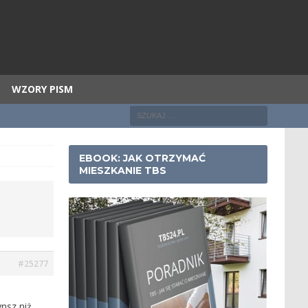
WZORY PISM
EBOOK: JAK OTRZYMAĆ
MIESZKANIE TBS
#25277
nsz niż