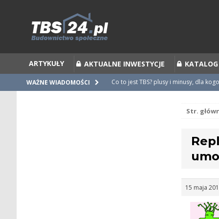
ARTYKUŁY
AKTUALNE INWESTYCJE
KATALOG
Co to jest TBS? plusy i minusy, dla kog
WAŻNE WIADOMOŚCI
Co to jest Partycypacja TBS i cesja par
Str. głów
Zalecenia do umów i statutów TBS
Nieprawidłowości w umowach
Repl
Ubiegamy się o mieszkanie z TBS [po
umo
15 maja 201