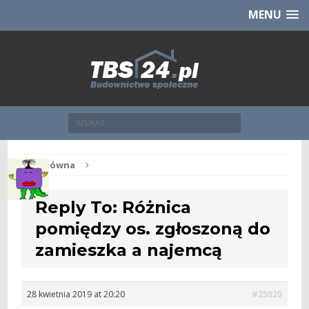
Chcesz NOWE mieszkanie z TBS?
CHCĘ [klik]
MENU
Str. główna
Reply To: Różnica
pomiędzy os. zgłoszoną do
zamieszka a najemcą
28 kwietnia 2019 at 20:20
#25020